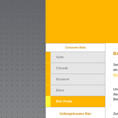
Creussen Bräu
B
Sude
Sei
Chronik
al
Bie
Brauerei
Und
Biere
dau
Bie
Bier Probe
Selbstgebrautes Bier
Zur