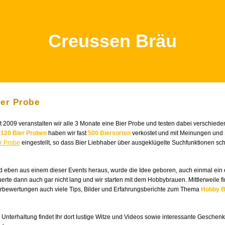
Creussen Bräu
ier Probe
t 2009 veranstalten wir alle 3 Monate eine Bier Probe und testen dabei verschiede
s
120 Bier Proben
haben wir fast
500 Biersorten
verkostet und mit Meinungen und
r Probe
eingestellt, so dass Bier Liebhaber über ausgeklügelte Suchfunktionen sc
 eben aus einem dieser Events heraus, wurde die Idee geboren, auch einmal ein
erte dann auch gar nicht lang und wir starten mit dem Hobbybrauen. Mittlerweile
rbewertungen auch viele Tips, Bilder und Erfahrungsberichte zum Thema
Hobby B
 Unterhaltung findet Ihr dort lustige Witze und Videos sowie interessante Gesche