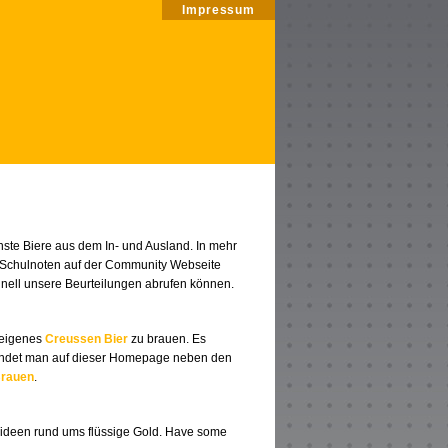
Impressum
nste Biere aus dem In- und Ausland. In mehr
 Schulnoten auf der Community Webseite
hnell unsere Beurteilungen abrufen können.
 eigenes
Creussen Bier
zu brauen. Es
 findet man auf dieser Homepage neben den
rauen
.
nkideen rund ums flüssige Gold. Have some