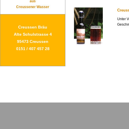
aus
Creussener Wasser
Creus
Unter V
Geschma
Creussen Bräu
Alte Schulstrasse 4
95473 Creussen
0151 / 407 457 28