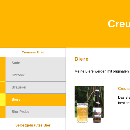
Cre
Creussen Bräu
Biere
Sude
Meine Biere werden mit originalen
Chronik
Brauerei
Creuss
Das Bie
Biere
bestich
Bier Probe
Selbstgebrautes Bier