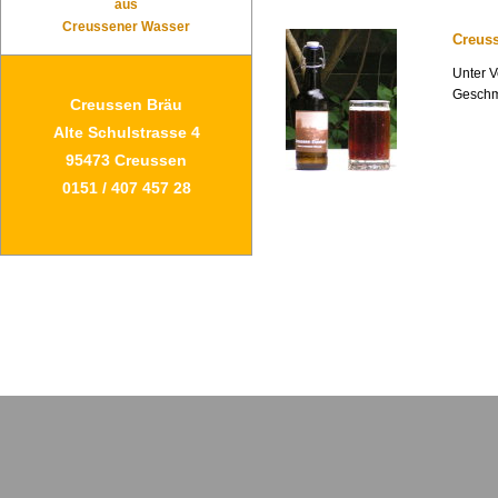
aus
Creussener Wasser
Creus
Unter V
Geschma
Creussen Bräu
Alte Schulstrasse 4
95473 Creussen
0151 / 407 457 28