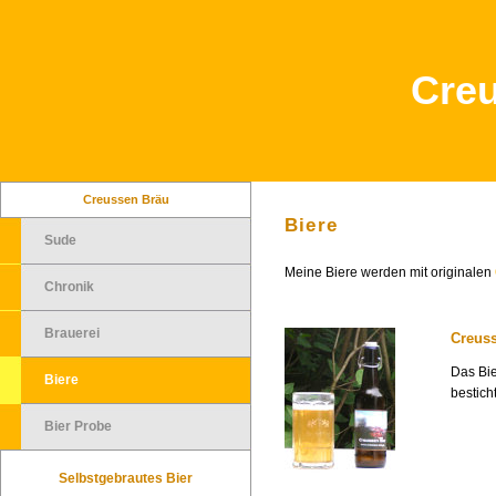
Cre
Creussen Bräu
Biere
Sude
Meine Biere werden mit originalen
Chronik
Brauerei
Creuss
Das Bie
Biere
bestich
Bier Probe
Selbstgebrautes Bier