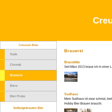
Cre
Creussen Bräu
Brauerei
Sude
Braustätte
Chronik
Seit März 2013 braue ich in einer L
Brauerei
Biere
Sudhaus
Bier Probe
Mein Sudhaus ist zwar schmal, biet
Hobby Bier Brauen braucht.
Selbstgebrautes Bier