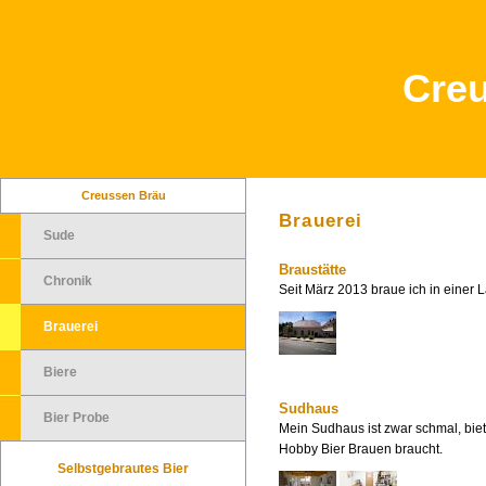
Cre
Creussen Bräu
Brauerei
Sude
Braustätte
Chronik
Seit März 2013 braue ich in einer L
Brauerei
Biere
Sudhaus
Bier Probe
Mein Sudhaus ist zwar schmal, biet
Hobby Bier Brauen braucht.
Selbstgebrautes Bier