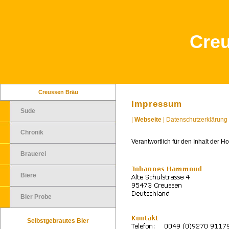
Cre
Creussen Bräu
Impressum
Sude
|
Webseite
|
Datenschutzerklärung
Chronik
Verantwortlich für den Inhalt der 
Brauerei
Biere
Bier Probe
Selbstgebrautes Bier