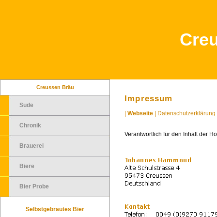
Cre
Creussen Bräu
Impressum
Sude
|
Webseite
|
Datenschutzerklärung
Chronik
Verantwortlich für den Inhalt der 
Brauerei
Biere
Bier Probe
Selbstgebrautes Bier