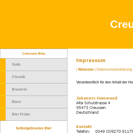
Cre
Creussen Bräu
Impressum
Sude
|
Webseite
|
Datenschutzerklärung
Chronik
Verantwortlich für den Inhalt der 
Brauerei
Biere
Bier Probe
Selbstgebrautes Bier