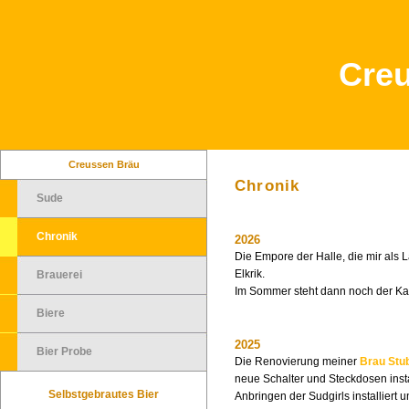
Cre
Creussen Bräu
Chronik
Sude
Chronik
2026
Die Empore der Halle, die mir als L
Elkrik.
Brauerei
Im Sommer steht dann noch der Ka
Biere
2025
Bier Probe
Die Renovierung meiner
Brau Stu
neue Schalter und Steckdosen inst
Selbstgebrautes Bier
Anbringen der Sudgirls installiert 