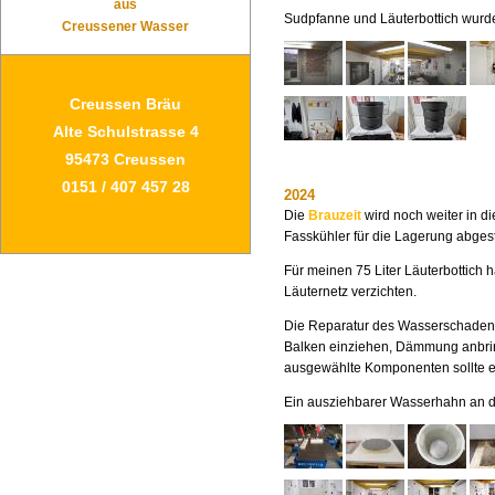
aus
Sudpfanne und Läuterbottich wurde
Creussener Wasser
Creussen Bräu
Alte Schulstrasse 4
95473 Creussen
0151 / 407 457 28
2024
Die
Brauzeit
wird noch weiter in di
Fasskühler für die Lagerung abgest
Für meinen 75 Liter Läuterbottich
Läuternetz verzichten.
Die Reparatur des Wasserschade
Balken einziehen, Dämmung anbring
ausgewählte Komponenten sollte es
Ein ausziehbarer Wasserhahn an der