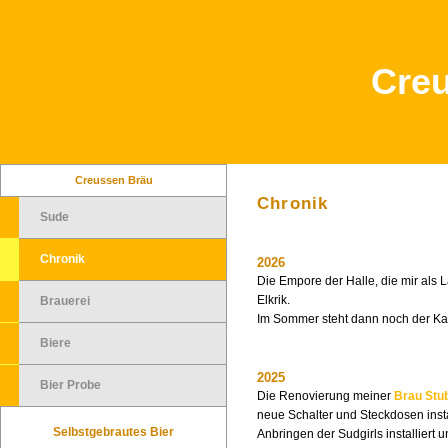
Cre
Creussen Bräu
Chronik
Sude
Chronik
2026
Die Empore der Halle, die mir als L
Elkrik.
Brauerei
Im Sommer steht dann noch der Ka
Biere
2025
Bier Probe
Die Renovierung meiner
Brau Stu
neue Schalter und Steckdosen inst
Selbstgebrautes Bier
Anbringen der Sudgirls installiert 