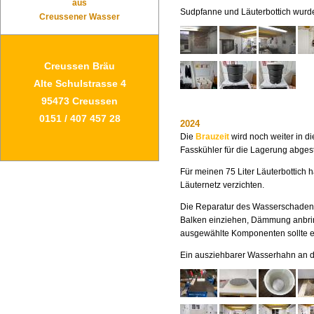
aus
Sudpfanne und Läuterbottich wurde
Creussener Wasser
Creussen Bräu
Alte Schulstrasse 4
95473 Creussen
0151 / 407 457 28
2024
Die
Brauzeit
wird noch weiter in di
Fasskühler für die Lagerung abgest
Für meinen 75 Liter Läuterbottich
Läuternetz verzichten.
Die Reparatur des Wasserschade
Balken einziehen, Dämmung anbring
ausgewählte Komponenten sollte es
Ein ausziehbarer Wasserhahn an der