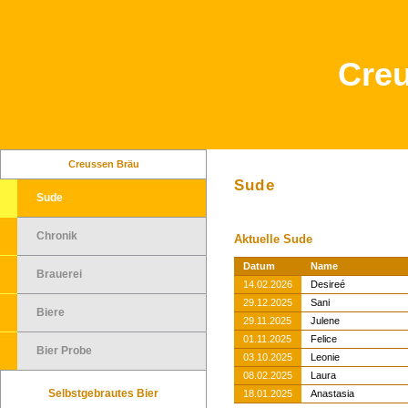
Cre
Creussen Bräu
Sude
Sude
Chronik
Aktuelle Sude
Datum
Name
Brauerei
14.02.2026
Desireé
29.12.2025
Sani
Biere
29.11.2025
Julene
01.11.2025
Felice
Bier Probe
03.10.2025
Leonie
08.02.2025
Laura
Selbstgebrautes Bier
18.01.2025
Anastasia