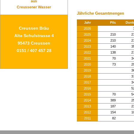
aus
Creussener Wasser
Jährliche Gesamtmengen
Jahr
Pils
Dunk
Creussen Bräu
2026
2025
210
2
Alte Schulstrasse 4
2024
210
2
95473 Creussen
2023
140
3
0151 / 407 457 28
2022
138
2
2021
70
3
2020
73
2
2019
3
2018
3
2017
3
2016
5
2015
70
5
2014
389
2
2013
187
2
2012
154
1
2011
82